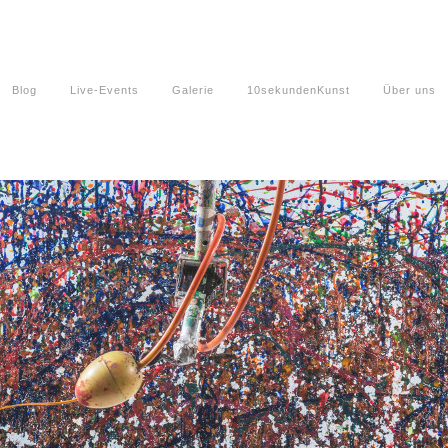
Blog
Live-Events
Galerie
10sekundenKunst
Über uns