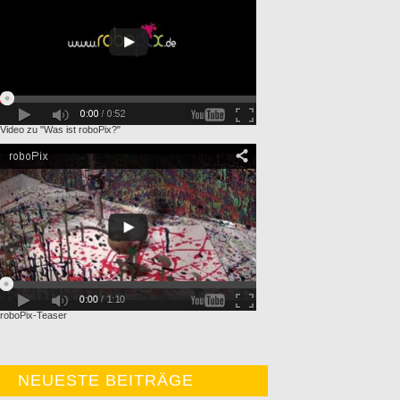
Video zu "Was ist roboPix?"
roboPix-Teaser
NEUESTE BEITRÄGE