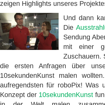
zeigen Highlights unseres Projekte
Und dann kam
Die
Ausstrah
Sendung Aben
mit einer g
Zuschauern. 
die ersten Anfragen über un
10sekundenKunst malen wollten
aufregendsten für roboPix! Was u
Konzept der
10sekundenKunst
fun
in der Welt malen zusamme