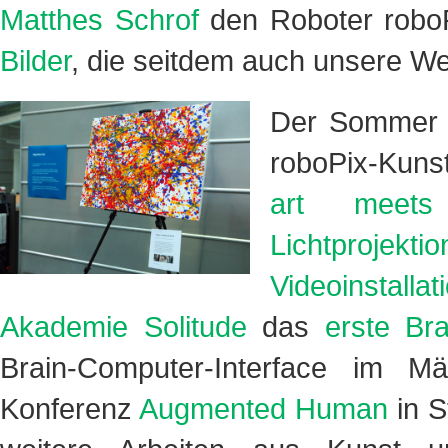
Matthes Schrof
den Roboter robo
Bilder
, die seitdem auch unsere We
Der Sommer w
roboPix-Kunst
art meets
Lichtprojekt
Videoinstall
Akademie Solitude
das
erste Bra
Brain-Computer-Interface im M
Konferenz
Augmented Human
in S